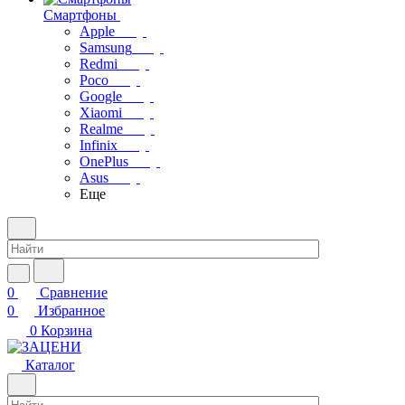
Смартфоны
Apple
Samsung
Redmi
Poco
Google
Xiaomi
Realme
Infinix
OnePlus
Asus
Еще
0
Сравнение
0
Избранное
0
Корзина
Каталог